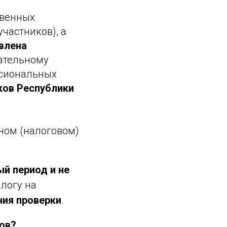
твенных
частников), а
влена
зательному
ссиональных
ков Республики
ном (налоговом)
й период и не
алогу на
ния проверки
.
ов?