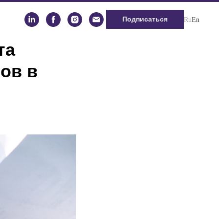
Подписаться
Ru
En
та
ов в