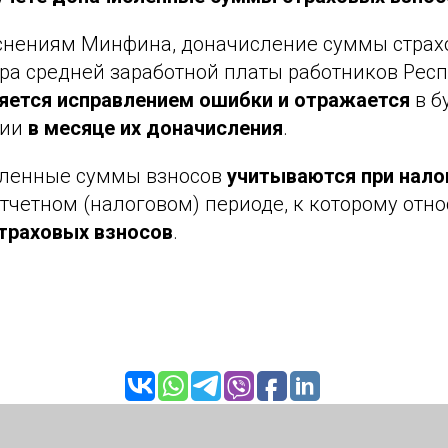
снениям Минфина, доначисление суммы страх
ера средней заработной платы работников Рес
ляется исправлением ошибки и отражается
в б
ции
в месяце их доначисления
.
ленные суммы взносов
учитываются при нал
тчетном (налоговом) периоде, к которому отн
траховых взносов
.