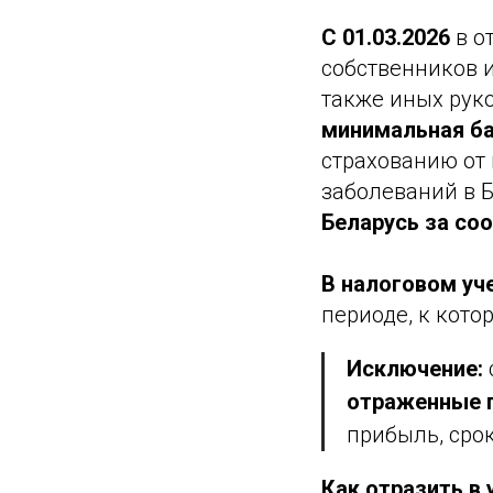
С 01.03.2026
в о
собственников и
также иных рук
минимальная б
страхованию от
заболеваний в Б
Беларусь за со
В налоговом уч
периоде, к кото
Исключение:
отраженные 
прибыль, сро
Как отразить в