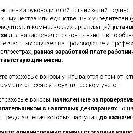
тношении руководителей организаций - единс
х имущества или единственных учредителей (у
оводителей коммерческих организаций
устано
аза
для начисления страховых взносов по обя
 несчастных случаев на производстве и профе
елгосстрах,
равная заработной плате работни
ответствующий месяц.
ете
страховые взносы учитываются в том отчет
рому они относятся в бухгалтерском учете.
страховые взносы,
начисленные за проверяемы
плательщиком в налоговых декларациях
по н
к представления которых наступил
до назначе
 учете доначисленные суммы страховых взнос