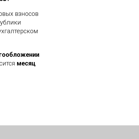
овых взносов
публики
ухгалтерском
огообложении
осится
месяц