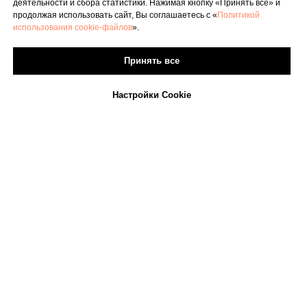
деятельности и сбора статистики. Нажимая кнопку «Принять все» и
продолжая использовать сайт, Вы соглашаетесь с «
Политикой
использования cookie-файлов
».
Принять все
Настройки Cookie
Свяжитесь с нами
Заполните поля ниже, и мы свяжемся с вами в
течение ближайшего времени