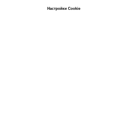
Настройки Cookie
Свяжитесь с нами
Заполните поля ниже, и мы свяжемся с вами в
течение ближайшего времени